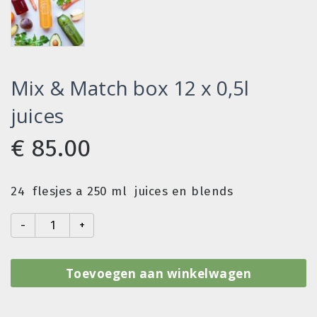
Mix & Match box 12 x 0,5l
juices
€
85.00
24 flesjes a 250 ml juices en blends
Mix
&
Match
Toevoegen aan winkelwagen
box
12
x