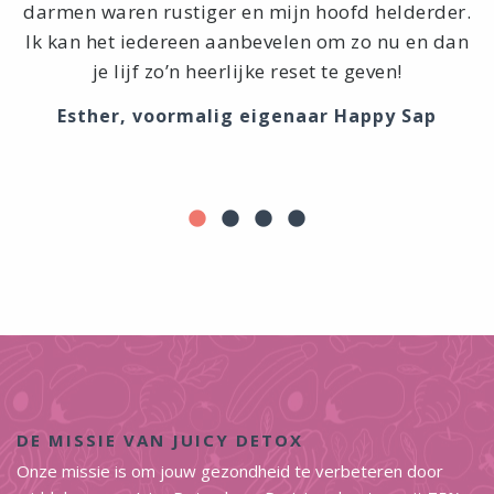
darmen waren rustiger en mijn hoofd helderder.
t
Ik kan het iedereen aanbevelen om zo nu en dan
je lijf zo’n heerlijke reset te geven!
Esther, voormalig eigenaar Happy Sap
DE MISSIE VAN JUICY DETOX
Onze missie is om jouw gezondheid te verbeteren door