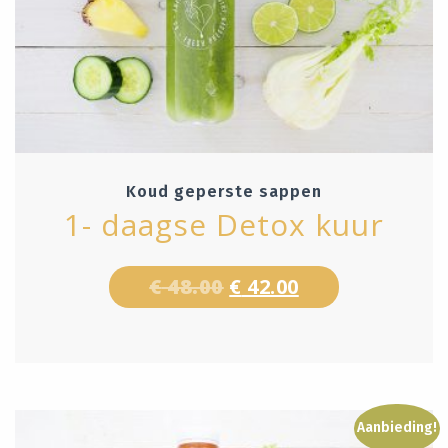
Koud geperste sappen
1- daagse Detox kuur
€
48.00
€
42.00
Aanbieding!