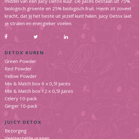
middel van een Juicy Detox kuur. De juices bestaan uit 75%
biologisch groente en 25% biologisch fruit. Hierin zit zoveel
kracht, dat jij het beste uit jezelf kunt halen. Juicy Detox laat
je stralen en energieker voelen.
DETOX KUREN
Green Powder
Red Powder
Yellow Powder
Mix & Match box 6 x 0,5l juices
Mix & Match box 12 x 0,5l juices
Celery 10-pack
Ginger 10-pack
JUICY DETOX
Bezorging
Veelgestelde vragen